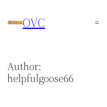
Skip
to
OVC
content
Author:
helpfulgoose66